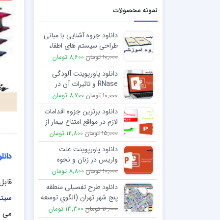
نمونه محصولات
دانلود جزوه آشنایی با مبانی
طراحی سیستم های اطفاء
حریق اسپرینکلر
10,000 تومان
8,600 تومان
دانلود پاورپوینت آلودگی
RNase و تاثیرات آن در
مراحل انجام آزمایش‌
10,000 تومان
8,700 تومان
دانلود برترین جزوه اقدامات
لازم در مواقع امتناع بیمار از
درمان
15,000 تومان
12,800 تومان
دانلود پاورپوینت علت
دانل
واریس در زنان و نحوه
پیشگیری از آن
10,000 تومان
8,800 تومان
قابل
دانلود طرح تفصیلی منطقه
سيتو
پنج شهر تهران (الگوي توسعه
منطقه 5 )
16,000 تومان
13,300 تومان
می ب