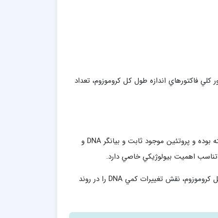
كلي فاكتورهاي اندازه طول كل كروموزوم، تعداد
اندازه طول كل كروموزوم بعنوان اولين فاكتور، بيانگر مقدار DNA موجود در هسته بوده و پروتئين موجود ثابت و بيانگر DNA و
ن تناسب اهميت بيولوژيكي خاصي دارد.
بطور كلي وجود اختلاف معني دار بين گونه هاي يك جنس از نظر اندازه طول كل كروموزوم، نقش تغييرات كمي DNA را در روند