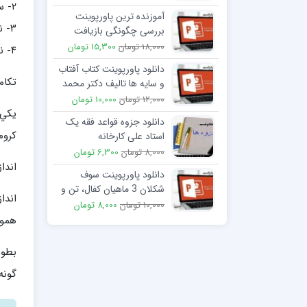
۲- ساختار کروموزوم ها
آموزنده ترین پاورپوینت
۳- نحوه عمل کروموزوم ها (در طي ميتوز و ميوز )
بررسی چگونگی بازیافت
سنگ ساختمانی
18,000 تومان
15,300 تومان
۴- ناهنجاري هاي کروموزومي
دانلود پاورپوینت کتاب آفتاب
تکام
و سایه ها تالیف دکتر محمد
تقی فعالی
12,000 تومان
10,000 تومان
يكي 
دانلود جزوه قواعد فقه یک
كروم
استاد علی کارخانه
8,000 تومان
6,300 تومان
اندا
دانلود پاورپوینت سوف
شکلان 3 ماهیان کفال، تن و
نیزه ماهی
10,000 تومان
8,000 تومان
هموا
گونه