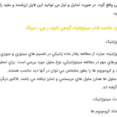
ی واقع گردد. در صورت تمایل و نیاز می توانید این فایل ارزشمند
و مفید را
د.
ود خلاصه کتاب سيتوژنتيك گياهي تالیف ر.جي ، سينگ
ژنتیک
ژنتيك عبارت از مطالعه رفتار ماده ژنتيكي در تقسيم هاي ميتوزي و ميوزي
ورهاي مهم در مطالعه سيتوژنتيكي، نوع سلول مورد بررسي است. براي تحق
د و كروموزوم ها را بطور مشخص مي توان در آنها ديد مناسب هستند.
سلول ها همان سلول هاي مريستمي و تمايز نيافته مي باشند. فاكتور ديگر،
گرفته اند.
ث سیتوژنتیک: