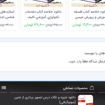
نلود خلاصه کتاب فلسفه
دانلود خلاصه کتاب مقدمات
اسلایدهای 
وزش و پرورش عیسی
تکنولوژي آموزشي تالیف
شناسی اجت
ابراهیم زاده
خديجه علي آبادي
ک
19,300 تومان
38,800 تومان
 تومان
45,000 تومان
13,000 تومان
هتان را بنویسید
رسال دیدگاه لطفاً
وارد شوید
.
محصولات تصادفی
دانلود جزوه و نکات درس تصویر برداری از جنین
(سونوگرافی)