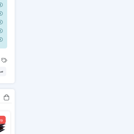
سي
وی