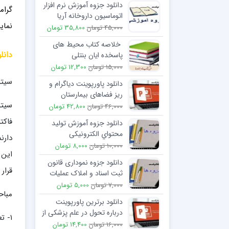
دانلود جزوه آموزش نرم افزار
گرام
اتوماسیون داروخانه آریا
نمایی
45,000 تومان
35,800 تومان
خلاصه کتاب محیط های
دانل
پاسخده ایان بنتلی
15,000 تومان
12,300 تومان
سیتو
دانلود پاورپوینت دیاگرام و
ریز فضاهای بیمارستان
سيتو
46,000 تومان
42,800 تومان
فاكت
دانلود جزوه آموزش تولید
محتواي الکترونیکی
دارن
10,000 تومان
8,000 تومان
اين 
دانلود جزوه نموداری قانون
قرار 
ثبت اسناد و املاک عملیات
مقدماتی ثبت اعتراض بر
7,000 تومان
5,000 تومان
مباح
حدود
دانلود برترین پاورپوینت
درباره تحول در علم پزشكی از
۱- تعداد کروموزوم ها
طریق اكتشاف NIH
16,000 تومان
14,400 تومان