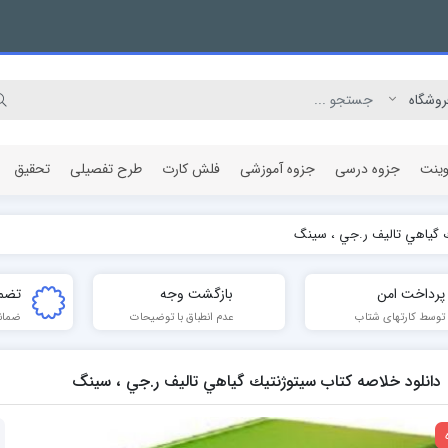
وینت
جزوه درسی
جزوه آموزشی
فلش کارت
طرح تفصیلی
تحقیق
ك گياهي تالیف ر.جي ، سينگ
مقاله پژوهشی
پرداخت امن
بازگشت وجه
تضم
توسط کارتهای شتاب
عدم انطباق با توضیحات
ضمان
دانلود خلاصه کتاب سيتوژنتيك گياهي تالیف ر.جي ، سينگ