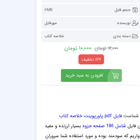
حجم فایل
6MB
نویسنده
مهرفایل
دسته بندی
خلاصه کتاب
10,000 تومان
12,000 تومان
٪17 تخفیف
افزودن به سبد خرید
ور شماست
فایل pdf پاورپوینت خلاصه کتاب
ن فایل
شامل 186 صفحه جزوه
بسیار ارزنده و مفید
واریم که سودمند بوده و مورد استفاده شما سروران