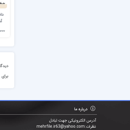
دا
آم
22,000
دیدگا
برای ا
درباره ما
آدرس الکترونیکی جهت تبادل
نظرات:mehrfile.ir63@yahoo.com