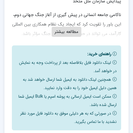
پیدایش سازمان ملل متحد
ناکامی جامعه انسانی در پیش گیری از آغاز جنگ جهانی دوم،
این باور را تقویت کرد که ایجاد یک نظام همکاری بین المللی
مطالعه بیشتر
کارآمد، می تواند در حفظ جهان در برابر جنگ مؤثر باشد.
سرانجام در کنفرانسی که در سال 1945 در سانفرانسیسکو
راهنمای خرید:
برگزار شد، 151 کشور پیش نویس منشور ملل متحد را تدوین
لینک دانلود فایل بلافاصله بعد از پرداخت وجه به نمایش
کردند.
در خواهد آمد.
همچنین لینک دانلود به ایمیل شما ارسال خواهد شد به
و سازمان ملل متحد کار خود را به صورت رسمی از اکتبر 1945
همین دلیل ایمیل خود را به دقت وارد نمایید.
آغاز کرد.
ممکن است ایمیل ارسالی به پوشه اسپم یا Bulk ایمیل شما
سازمان ملل متحد، نهادی است که در میان نظام های
ارسال شده باشد.
گوناگون اجتماعی، اقتصادی، سیاسی و حقوقی در ساختار
در صورتی که به هر دلیلی موفق به دانلود فایل مورد نظر
نشدید با ما تماس بگیرید.
کنونی روابط بین الملل، هماهنگی برقرار می سازد.