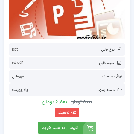
نوع فایل
ppt
حجم فایل
658KB
نویسنده
مهرفایل
دسته بندی
پاورپوینت
6,800 تومان
8,000 تومان
٪15 تخفیف
افزودن به سبد خرید