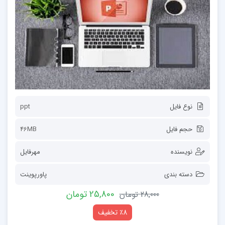
نوع فایل
ppt
حجم فایل
46MB
نویسنده
مهرفایل
دسته بندی
پاورپوینت
25,800 تومان
28,000 تومان
٪8 تخفیف