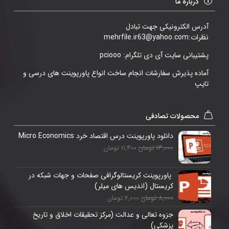
درباره ما
آدرس الکترونیکی جهت تبادل
نظرات:mehrfile.ir63@yahoo.com
پشتیبانی سایت آی دی تلگرام: pciooo
آماده پذیرش سفارشات انجام ساخت انواع پاورپوینت های درسی و
تایپ
محصولات تصادفی
دانلود پاورپوینت درس اقتصاد خرد Micro Economics
13,000 تومان
11,400 تومان
پاورپوینت کریستالوگرافی صفحات و جهات شبکه در
کریستال (اندیس های میلر)
8,000 تومان
6,000 تومان
جزوه تعالی و عدالت (مرکز تحقیقات اخلاق و تاریخ
پزشکی)