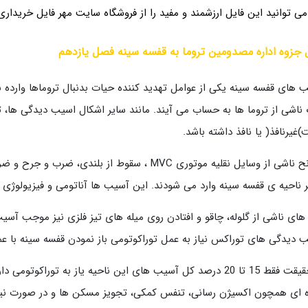
 می توانید این فایل ارزشمند و مفید را از فروشگاه سایت مهر فایل خریدار
 جزوه اداره مصدومین تروما به قفسه سینه فصل یازدهم
 های قفسه سینه یکی از عوامل تهدید کننده حیات بدنبال تروماها وارده ب
ناشی از تروما ها به حساب می آیند. مانند سایر اشکال اسیب دیدگی ها، 
ت)غیرنافذ( یا نافذ داشته باشد.
سوانح ناشی از وسایل نقلیه موتوری MVC ، سقوط از ب
ر ناحیه ی قفسه سینه وارد می شودند. این آسیب ها آناتومی و فیزیولوژی ن
های ناشی از گلوله، چاقو و افتادن روی میله های تیز فلزی نیز موجب آسی
 دیدگی های توراکس نیاز به عمل توراکوتومی باز نمودن قفسه سینه با 
 ای همچون اکسیژن رسانی، تنفس کمکی، تجویز مسکن ها و در صورت نی