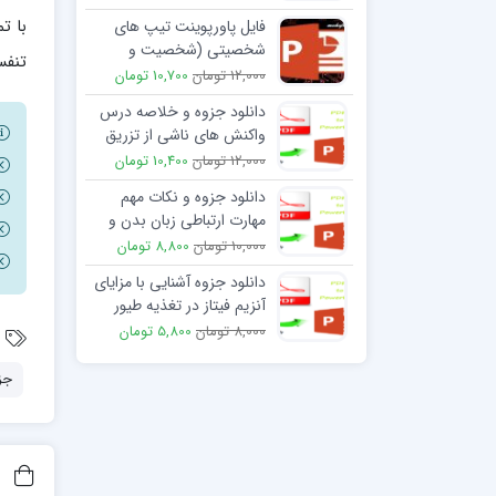
با ت
فایل پاورپوینت تیپ های
شخصیتی (شخصیت و
تنفس
ارتباطات)
12,000 تومان
10,700 تومان
دانلود جزوه و خلاصه درس
واکنش های ناشی از تزريق
فرآورده های خونی
12,000 تومان
10,400 تومان
دانلود جزوه و نکات مهم
مهارت ارتباطی زبان بدن و
خوب شنیدن
10,000 تومان
8,800 تومان
دانلود جزوه آشنایی با مزایای
آنزیم فیتاز در تغذیه طیور
8,000 تومان
5,800 تومان
جز