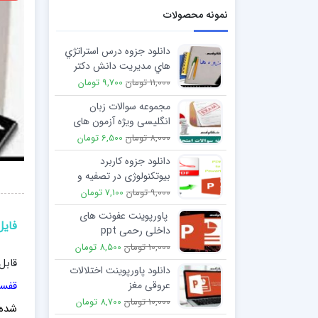
نمونه محصولات
دانلود جزوه درس استراتژي
هاي مديريت دانش دكتر
ربيعي و دكتر پرهيزگار
11,000 تومان
9,700 تومان
مجموعه سوالات زبان
انگلیسی ویژه آزمون های
استخدامی
8,000 تومان
6,500 تومان
دانلود جزوه کاربرد
بیوتکنولوژی در تصفیه و
مدیریت پسماند
9,000 تومان
7,100 تومان
پاورپوینت عفونت های
فایل
داخلی رحمی ppt
10,000 تومان
8,500 تومان
قابل
دانلود پاورپوینت اختلالات
قفسه
عروقی مغز
10,000 تومان
8,700 تومان
شده 