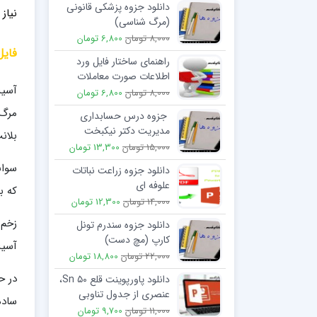
دانلود جزوه پزشکی قانونی
نیاز
(مرگ شناسی)
8,000 تومان
6,800 تومان
فایل
راهنمای ساختار فایل ورد
اطلاعات صورت معاملات
آسیب
فصلی نسخه آفلاین (غیر بر
8,000 تومان
6,800 تومان
خط)
مرگ 
جزوه درس حسابداری
مدیریت دکتر نیکبخت
بلان
15,000 تومان
13,300 تومان
دانلود جزوه زراعت نباتات
علوفه ای
که ب
14,000 تومان
12,300 تومان
زخم 
دانلود جزوه سندرم تونل
کارپ (مچ دست)
آسیب
22,000 تومان
18,800 تومان
دانلود پاورپوینت قلع Sn ۵۰،
عنصری از جدول تناوبی
ساده
11,000 تومان
9,700 تومان