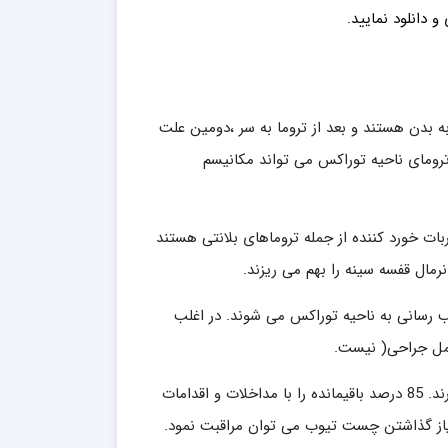
ی
و دانلود نمایید.
ه بدن هستند و بعد از تروما به سر ،دومین علت
ترومای ناحیه توراکس می تواند مکانیسم
لندی، ضرب و جرح و ضربات خورد کننده از جمله تروماهای بلانتی هستند
رمال قفسه سینه را بهم می ریزند.
ب رسانی به ناحیه توراکس می شوند. در اغلب
عمل جراحی( نیست.
در حقیقت فقط 15 تا 20 درصد کل آسیب های این ناحیه یاز به توراکوتومی دارند. 85 درصد باقیمانده را با مداخلات و اقدامات
از گذاشتن چست تیوب می توان مراقبت نمود.