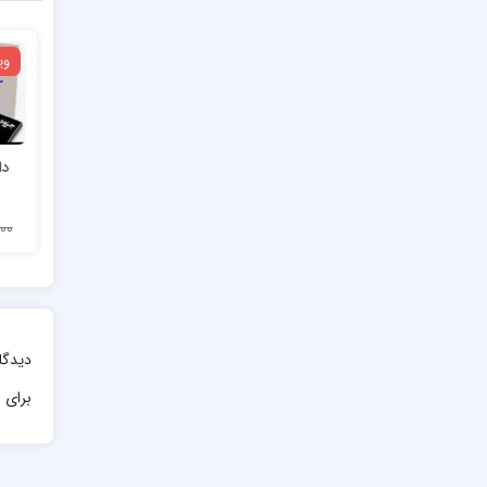
وی
دا
8,000
دیدگا
برای ا