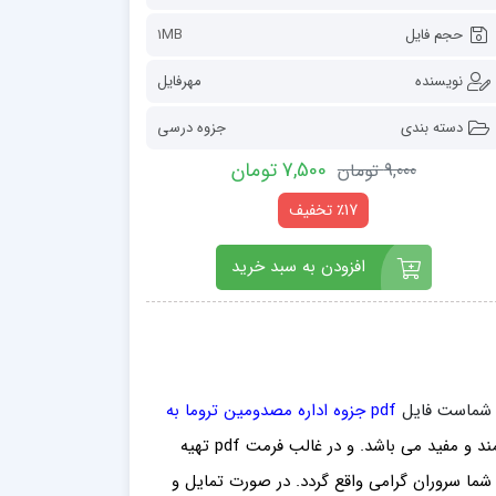
حجم فایل
1MB
نویسنده
مهرفایل
دسته بندی
جزوه درسی
7,500 تومان
9,000 تومان
٪17 تخفیف
افزودن به سبد خرید
ور شماست فایل
pdf جزوه اداره مصدومین تروما به
بسیار ارزشمند و مفید می باشد. و در غالب فرمت pdf تهیه
 شما سروران گرامی واقع گردد. در صورت تمایل و