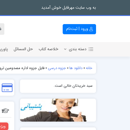
به وب سایت مهرفایل خوش آمدید
ورود | ثبت‌نام
دسته بندی
خلاصه کتاب
حل المسائل
پاورپ
خانه
»
دانلود ها
»
جزوه درسی
»
فایل جزوه اداره مصدومین ترو
سبد خریدتان خالی است.
ویژه