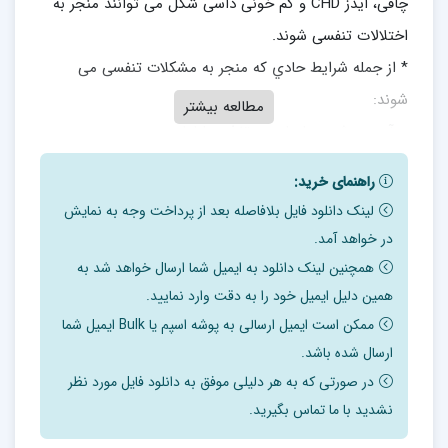
چاقی، ایدز CHD و کم خونی داسی شکل می توانند منجر به
اختلالات تنفسی شوند.
* از جمله شرایط حادي که منجر به مشکلات تنفسی می
شوند:
مطالعه بیشتر
– آسپیره شدن مایعات در تغذیه با لوله
– انسداد مجازي ریوي توسط مواد غذایی
راهنمای خرید:
– شوك آنافیلاکسی هنگام مصرف ماهی.
لینک دانلود فایل بلافاصله بعد از پرداخت وجه به نمایش
* شرایط مزمن منجر به بیماريهاي تنفسی:
در خواهد آمد.
سیستیک فیبروز و آمفی زِم.
همچنین لینک دانلود به ایمیل شما ارسال خواهد شد به
* برخی گیاهان در درمان برخی بیماريهاي تنفسی مؤثر
همین دلیل ایمیل خود را به دقت وارد نمایید.
هستند، یا مهارکننده سرفه هستند یا اسپکتورانت یا خلط آور
ممکن است ایمیل ارسالی به پوشه اسپم یا Bulk ایمیل شما
ارسال شده باشد.
هستند:
در صورتی که به هر دلیلی موفق به دانلود فایل مورد نظر
– نعناع و اوکالیپتوس سبب کاهش سرفه، افزایش ترشح بزاق
نشدید با ما تماس بگیرید.
(عدم خشک شدن مجاري)، رازیانه و آویشن خلط آور هستند.