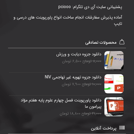
پشتیبانی سایت آی دی تلگرام: pciooo
آماده پذیرش سفارشات انجام ساخت انواع پاورپوینت های درسی و
تایپ
محصولات تصادفی
دانلود جزوه ديابت و ورزش
8,000 تومان
6,500 تومان
دانلود جزوه تهویه غیر تهاجمی NIV
10,000 تومان
7,900 تومان
دانلود پاورپوینت فصل چهارم علوم پایه هفتم موّاد
پیرامون ما
21,000 تومان
18,800 تومان
پرداخت آنلاین