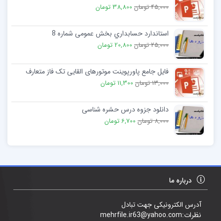
45,000 تومان
38,800 تومان
استاندارد حسابداري بخش عمومی شماره 8
25,000 تومان
20,800 تومان
فایل جامع پاورپوینت موتورهای القایی تک فاز متعارف
13,000 تومان
11,300 تومان
دانلود جزوه درس حشره شناسی
8,000 تومان
6,700 تومان
درباره ما
آدرس الکترونیکی جهت تبادل
نظرات:mehrfile.ir63@yahoo.com