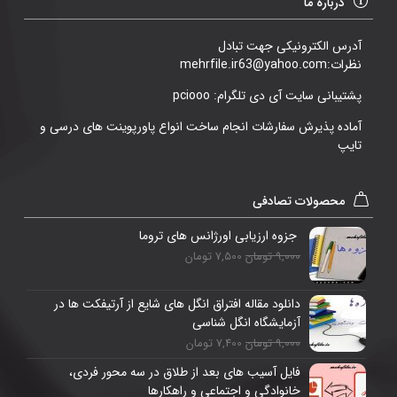
درباره ما
آدرس الکترونیکی جهت تبادل
نظرات:mehrfile.ir63@yahoo.com
پشتیبانی سایت آی دی تلگرام: pciooo
آماده پذیرش سفارشات انجام ساخت انواع پاورپوینت های درسی و
تایپ
محصولات تصادفی
جزوه ارزیابی اورژانس های تروما
9,000 تومان
7,500 تومان
دانلود مقاله افتراق انگل های شایع از آرتیفکت ها در
آزمایشگاه انگل شناسی
9,000 تومان
7,400 تومان
فایل آسيب ھای بعد از طلاق در سه محور فردی،
خانوادگی و اجتماعی و راھکارھا