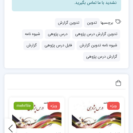
نشدید با ما تماس بگیرید.
در یک نظام آموزشی متمرکز اداره می شوند، اکثر معلمان طی
یک سال تحصیلی،موضوعات و محتوای درسی
برچسبها
تدوین
تدوین گزارش
یکسانی را تدریس می نمایند. لذا با تدوین گزارش و ثبت
تدوین گزارش درس پژوهی
درس پژوهی
شیوه نامه
اطلاعام و نتایج درس پژوهی می توان به تسهیم
شیوه نامه تدوین گزارش
فایل درس پژوهی
گزارش
دانش و اشاعه تجارب کسب شده، اقدام نمود.
گزارش درس پژوهی
نمونه گزارش درس پژوهی
بسمه تعالی
احتراماً به استحضار معلمین گرامی می رساند در سال
ویژه
ویژه
mehrfile
تحصيلي : 92-91 از طرف معاونت آموزش ابتدايي وزارت
متبوع،