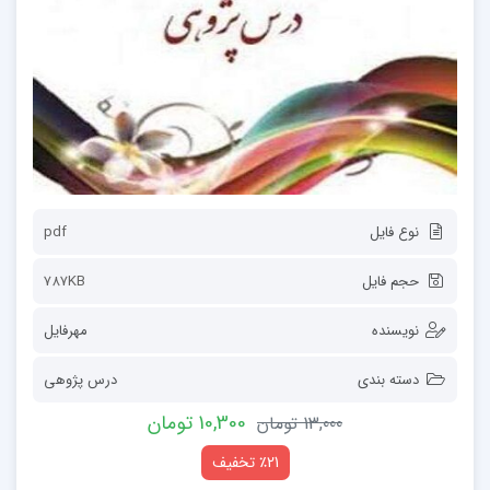
نوع فایل
pdf
حجم فایل
787KB
نویسنده
مهرفایل
دسته بندی
درس پژوهی
10,300 تومان
13,000 تومان
٪21 تخفیف