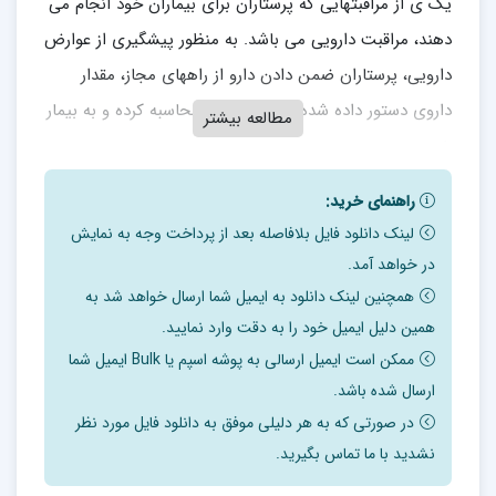
یک ی از مراقبتهایی که پرستاران برای بیماران خود انجام می
دهند، مراقبت دارویی می باشد. به منظور پیشگیری از عوارض
دارویی، پرستاران ضمن دادن دارو از راههای مجاز، مقدار
داروی دستور داده شده را می بایست محاسبه کرده و به بیمار
مطالعه بیشتر
خود بدهند.
بدین منظور محاسبات کلینیکی داروها از اهمیت بسزایی
راهنمای خرید:
برخوردار می باشد. برای اطمینان از تجویز دارو با روش
لینک دانلود فایل بلافاصله بعد از پرداخت وجه به نمایش
استاندارد باید اصول زیر کاملاً رعایت شود:
در خواهد آمد.
-1 داروی صحیح
همچنین لینک دانلود به ایمیل شما ارسال خواهد شد به
-2 دوز صحیح
همین دلیل ایمیل خود را به دقت وارد نمایید.
-3 روش صحیح
ممکن است ایمیل ارسالی به پوشه اسپم یا Bulk ایمیل شما
ارسال شده باشد.
-4 زمان صحیح
در صورتی که به هر دلیلی موفق به دانلود فایل مورد نظر
-5 مستند کردن )نوشتن در پرونده( داروهای داده شده
نشدید با ما تماس بگیرید.
محاسبات دارویی، یکی از اصولی است که پرستاران جهت