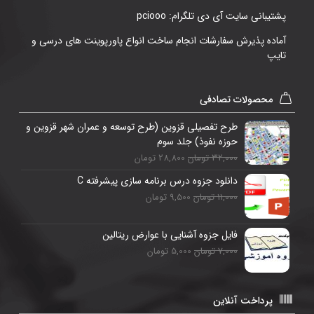
پشتیبانی سایت آی دی تلگرام: pciooo
آماده پذیرش سفارشات انجام ساخت انواع پاورپوینت های درسی و
تایپ
محصولات تصادفی
طرح تفصیلی قزوین (طرح توسعه و عمران شهر قزوین و
حوزه نفوذ) جلد سوم
32,000 تومان
28,800 تومان
دانلود جزوه درس برنامه سازی پیشرفته C
11,000 تومان
9,500 تومان
فایل جزوه آشنایی با عوارض ريتالين
7,000 تومان
5,000 تومان
پرداخت آنلاین