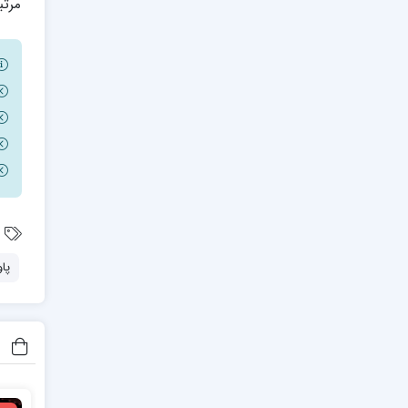
مرتب
پا