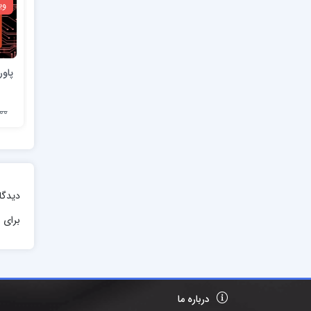
وی
پاور
7,000
دیدگا
برای ا
درباره ما