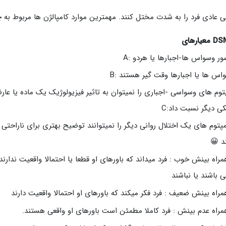
ی عادی فرد را به شدت مختل کنند. مهمترین موارد کامپالژن ها مربوط 
DS
معیارهای
 وسواس ها-اجبارها یا هردو :A
س ها یا اجبارها وقت گیر هستند :B
وم های وسواسی -اجباری را نمیتوان به تاثیر فیزیولوژیک یک ماده یا عار
ی دیگر نسبت داد:C
وم های یک اختلال روانی دیگر را نمیتوانند توضیح بهتری برای ناراحتی 
د 😀
مراه بینش خوب : فرد میداند که باورهای او قطعا یا احتمالا واقعیت ندارند
ی باشند یا نباشند
مراه بینش ضعیف : فرد فکر میکند که باورهای او احتمالا واقعیت دارند
مراه عدم بینش : فرد کاملا مطمئن است باورهای او واقعی هستند.