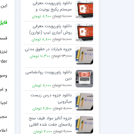
دانلود پاورپوینت معرفی
این 
سیستم پکیج یونیت و
مزایای آن
10,000 تومان
8,900 تومان
فایل
دانلود پاورپوینت معرفی
روش آبیاری تیپ (نواری)
قسمت
10,000 تومان
8,800 تومان
جزوه خیارات در حقوق مدنی
اختل
13,000 تومان
10,300 تومان
rder
دانلود پاورپوینت روانشناسی
وسوا
دین
10,000 تومان
8,000 تومان
و غی
دانلود جزوه درس زیست
میکروبی
اجبا
8,000 تومان
6,500 تومان
مجبو
جزوه آنالیز مواد طیف سنج
پلاسمای جفت شده القایی
اعلا
9,000 تومان
7,000 تومان