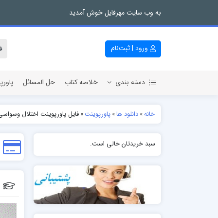
به وب سایت مهرفایل خوش آمدید
ورود | ثبت‌نام
دسته بندی
خلاصه کتاب
حل المسائل
پاورپ
خانه
»
دانلود ها
»
پاورپوینت
»
فایل پاورپوینت اختلال وسواسی-
سبد خریدتان خالی است.