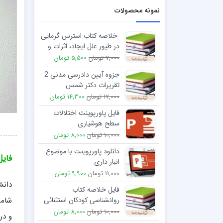
نمونه محصولات
خلاصه کتاب استرس گرمایی
در طیور علل ایجاد، اثرات و
روشهای کنترل
7,000 تومان
5,500 تومان
جزوه آیین دادرسی مدنی 2
تقریرات دکتر شمس
17,000 تومان
14,300 تومان
فایل پاورپوینت اختلالات
سطح هوشیاری
10,000 تومان
8,000 تومان
دانلود پاورپوینت با موضوع
فایل
انبار داری
11,000 تومان
9,900 تومان
دانش
فایل خلاصه کتاب
شام
روانشناسی کودکان استثنائی
سید رضا میرمهدی
10,000 تومان
8,000 تومان
و در