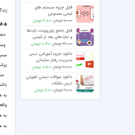
فایل جزوه سیستم های
زندگ
ایمنی مصنوعی
8,000 تومان
6,800 تومان
M-5
فایل جامع پاورپوینت بایدها
حضور
و نبایدهای بعد از شیمی
درمانی
12,000 تومان
10,400 تومان
وسوا
دانلود جزوه آموزشی درس
سمپت
مدیریت رفتار سازمانی
پزشک
10,000 تومان
8,500 تومان
سمپت
دانلود سوالات تستی تقویتی
درس مثلثات
باشن
9,000 تومان
7,100 تومان
به ه
واقع
به ه
به ه