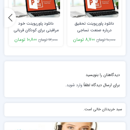
ببندید و به پزشک مراجعه کنید.
برای تمیز کردن چشم دیگران و پیش از معاینه چشم، دستان
دانلود پاورپوینت تحقیق
دانلود پاورپوینت خود
خود را بشویید و شخص را زیر یک چراغ پر نور بنشانید.
درباره صنعت نساجی
مراقبتی برای کودکان قربانی
بدرفتاری
8,700 تومان
10,800 تومان
محل آشغال را در چشم فرد مشخص کنید. برای معاینه چشم
10,000 تومان
12,000 تومان
00
خیلی آرام پلک تحتانی را پایین بکشید………….
دیدگاهتان را بنویسید
برای ارسال دیدگاه لطفاً
وارد شوید
.
سبد خریدتان خالی است.