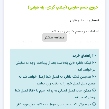
خروج جسم خارجی
(چشم، گوش، راه هوایی)
قسمتی از متن فایل:
اقدامات در جسم خارجی در چشم
مطالعه بیشتر
چشم اغلب خودش آلودگی های ریزی مانند ذرات غبار را به
طور خودکار و ترشح اشک و پلک زدن پاک می کند
راهنمای خرید:
اما اگر ذره ای داخل چشم رفته که با اشک ریزش و پلک زدن
لینک دانلود فایل بلافاصله بعد از پرداخت وجه به نمایش
بیرون نمی آید، باید به سرعت به چشم پزشک مراجعه کنید
در خواهد آمد.
همچنین لینک دانلود به ایمیل شما ارسال خواهد شد به
تا خطر آسیب رسیدن به چشم در اثر خاراندن، عفونت یا
همین دلیل ایمیل خود را به دقت وارد نمایید.
احیانا مواجهه با موادشیمیایی تا حدود زیادی از بین برود.
ممکن است ایمیل ارسالی به پوشه اسپم یا Bulk ایمیل شما
ارسال شده باشد.
اگر آشغالی وارد چشم اتان شده:
در صورتی که به هر دلیلی موفق به دانلود فایل مورد نظر