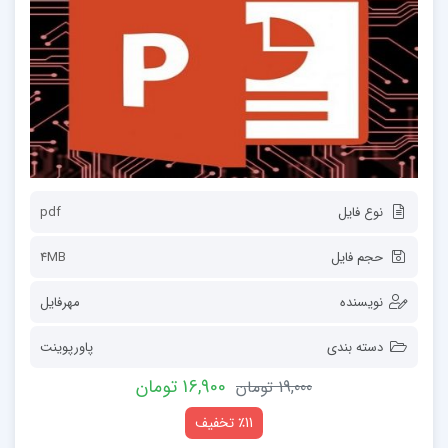
نوع فایل
pdf
حجم فایل
4MB
نویسنده
مهرفایل
دسته بندی
پاورپوینت
16,900 تومان
19,000 تومان
٪11 تخفیف