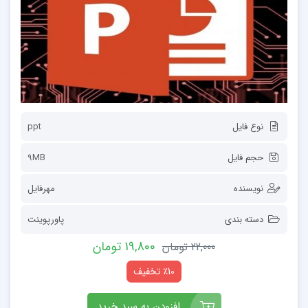
نوع فایل
ppt
حجم فایل
9MB
نویسنده
مهرفایل
دسته بندی
پاورپوینت
19,800 تومان
22,000 تومان
٪10 تخفیف
افزودن به سبد خرید