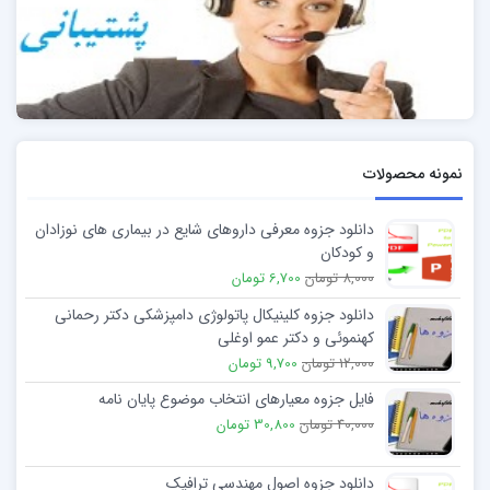
علاوه بر اینها باید به نوع سیم جوشها و نحوه نگهداری انها و
wps ان قطعه توجه کند .
سپس باید در حین جوشکاری قطعات را کنترل کند تا قطعه
مورد نظر کمترین عیب را داشته باشد
نمونه محصولات
و بعد از اتمام جوشکاری قطعه را کنترل کند و عیوب احتمالی
را علامت زده و رفع عیب کند
.
دانلود جزوه معرفی داروهای شایع در بیماری های نوزادان
و کودکان
8,000 تومان
6,700 تومان
دانلود جزوه کلینیکال پاتولوژی دامپزشکی دکتر رحمانی
کهنموئی و دکتر عمو اوغلی
12,000 تومان
9,700 تومان
فایل جزوه معیارهای انتخاب موضوع پایان نامه
40,000 تومان
30,800 تومان
دانلود جزوه اصول مهندسی ترافیک