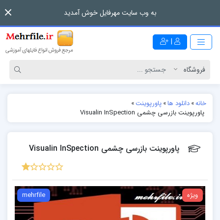
به وب سایت مهرفایل خوش آمدید
|
خانه
»
دانلود ها
»
پاورپوینت
»
پاورپوینت بازرسی چشمی Visualin InSpection
پاورپوینت بازرسی چشمی Visualin InSpection
ویژه
mehrfile