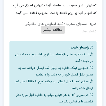
تستهاي غیر مخرب : به سلسله آزما یشهایی اطلاق می گردد
که انجام آنها بر روی قطعه با عث تخریب قطعه نمی گردد .
ضربه. تستهاي مخرب : کلیه آزمایش های مکانیکی
مطالعه بیشتر
کشش،فشار
تستهاي غير مخرب:
راهنمای خرید:
1.بازرسی چشمی
لینک دانلود فایل بلافاصله بعد از پرداخت وجه به نمایش
Visualin InSpection
در خواهد آمد.
همچنین لینک دانلود به ایمیل شما ارسال خواهد شد به
2.آزمایش مايع نافذ Test
همین دلیل ایمیل خود را به دقت وارد نمایید.
Penetration Liquid
ممکن است ایمیل ارسالی به پوشه اسپم یا Bulk ایمیل شما
ارسال شده باشد.
3.آزمایش ذرات مغناطیسی Magnetic
در صورتی که به هر دلیلی موفق به دانلود فایل مورد نظر
particle test
نشدید با ما تماس بگیرید.