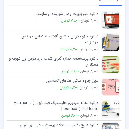
عود معتادان: بیشتر ناشی از ناتوانی در پرهیز از مواد است تا
دانلود پاورپوینت رفتار شهروندی سازمانی
نشانی از عدم صداقت یا فریبکاری
9,000 تومان
7,800 تومان
دانلود جزوه درس ماشین آلات ساختمانی مهندس
مهدیزاده
10,000 تومان
8,500 تومان
دانلود پرسشنامه اندازه گیری شدت درد مزمن ون کورف و
همکاران
8,000 تومان
6,800 تومان
فایل جزوه مبانی هنرهای تجسمی
10,000 تومان
8,500 تومان
دانلود مقاله پترنھای ھارمونیک فیبوناچی Harmonic (
fibonacci ) Patterns
8,000 تومان
6,000 تومان
دانلود طرح تفصیلی منطقه بیست و دو شهر تهران