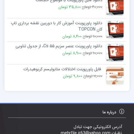
دانلود فایل پاورپوینت با موضوع حجامت
40,000 تومان
35,800 تومان
دانلود پاورپوینت آموزش کار با دوربین نقشه برداری تاپ
کان TOPCON
10,000 تومان
8,400 تومان
دانلود پاورپوینت عنصر سزیم Cs ۵۵، از جدول تناوبی
10,000 تومان
8,900 تومان
فایل پاورپوینت اختلالات متابولیسم کربوهیدرات
11,000 تومان
9,800 تومان
درباره ما
آدرس الکترونیکی جهت تبادل
نظرات:mehrfile.ir63@yahoo.com