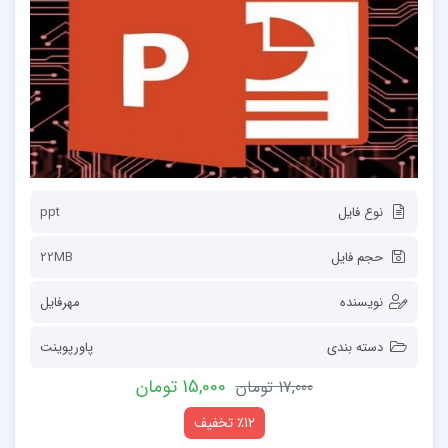
نوع فایل
ppt
حجم فایل
22MB
نویسنده
مهرفایل
دسته بندی
پاورپوینت
15,000 تومان
17,000 تومان
٪12 تخفیف