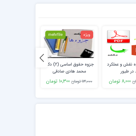
ویژه
mehrfile
ویژه
ه نقش و عملکرد
جزوه حقوق اساسی (2) دکتر
دانلود df
 در طیور
محمد هادی صادقی
پرستاری داخلی و
فصل چهاردهم ار
8,000 تومان
10,300 تومان
6,500 توما
13,000 تومان
8,000 تومان