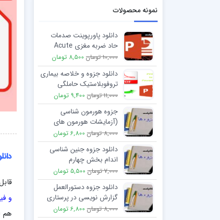
نمونه محصولات
دانلود پاورپوینت صدمات
حاد ضربه مغزی Acute
Traumatic Head Injuries
10,000 تومان
8,500 تومان
دانلود جزوه و خلاصه بیماری
تروفوبلاستیک حاملگی
11,000 تومان
9,400 تومان
جزوه هورمون شناسی
(آزمایشات هورمون های
زنانه) word
8,000 تومان
6,800 تومان
دانلود جزوه جنین شناسی
دانل
اندام بخش چهارم
7,000 تومان
5,500 تومان
قابل
دانلود جزوه دستورالعمل
و فی
گزارش نویسی در پرستاری
8,000 تومان
6,800 تومان
هم ا