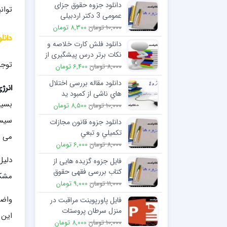
دانلود جزوه حقوق جزای
توان
عمومی 3 دکتر اردبیلی
10,000 تومان
8,300 تومان
دانل
دانلود فلش کارت خلاصه و
نکات برتر درس پیشگیری از
توجه
وقوع جرم
8,000 تومان
6,400 تومان
دانلود مقاله بررسی اختلال
انرژ
هاي ناشی از کمبود ید
بسیا
10,000 تومان
8,500 تومان
سیست
دانلود جزوه قانون مجازات
تكميلي و تبعي
می گ
8,000 تومان
6,000 تومان
دلیل
فایل جزوه گزیده هایی از
کتاب بررسی فقهی حقوق
مشک
خانواده (نکاح و انحلال آن)
11,000 تومان
9,000 تومان
واضح
فایل پاورپوینت مراقبت در
منزل سرطان پروستات
این 
10,000 تومان
8,000 تومان