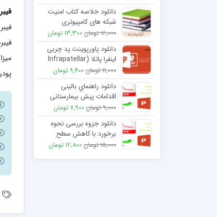
فیبر
دانلود خلاصه کتاب امنیت
شبکه های کامپیوتری
فیبر
16,000 تومان
13,300 تومان
فیبر
دانلود پاورپوینت پد چربی
میزا
اینفرا پاتلا (Infrapatellar
Fat Pad)
11,000 تومان
9,400 تومان
پودر
دانلود راهنماي بالینی
اقدامات پیش بیمارستانی
گزش (مارگزیدگی، عقرب
9,000 تومان
7,900 تومان
گزیدگی)
دانلود جزوه بررسی نحوه
برخورد با کاهش سطح
هوشیاری در اورژانس
15,000 تومان
12,800 تومان