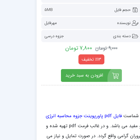
حجم فایل
5MB
نویسنده
مهرفایل
دسته بندی
جزوه درسی
7,800 تومان
9,000 تومان
٪13 تخفیف
افزودن به سبد خرید
ور شماست
فایل pdf پاورپوینت جزوه محاسبه انرژی
مطالب بسیار ارزنده و مفید می باشد. و در غالب فرمت pdf تهیه شده و
وران گرامی واقع گردد. در صورت تمایل و نیاز می