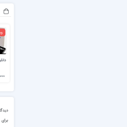
وی
دانل
18,000 
دیدگا
برای ا