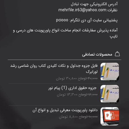
آدرس الکترونیکی جهت تبادل
نظرات:mehrfile.ir63@yahoo.com
پشتیبانی سایت آی دی تلگرام: pciooo
آماده پذیرش سفارشات انجام ساخت انواع پاورپوینت های درسی و
تایپ
محصولات تصادفی
فایل جزوه جداول و نکات کلیدی کتاب روان شناسی رشد
لورابرک
40,000 تومان
30,800 تومان
جزوه حقوق اداری (1) پیام نور
16,000 تومان
13,300 تومان
دانلود پاورپوینت معرفی تبدیل و انواع آن
10,000 تومان
8,800 تومان