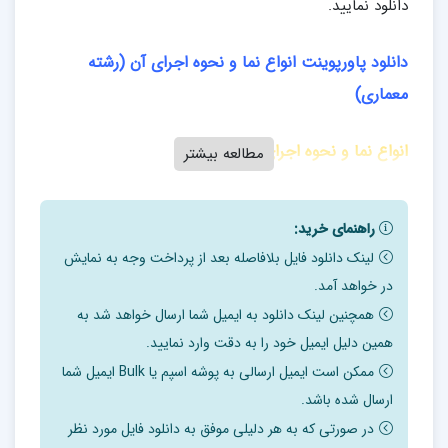
دانلود نمایید.
دانلود پاورپوینت انواع نما و نحوه اجرای آن (رشته
معماری)
انواع نما و نحوه اجرای آن
مطالعه بیشتر
در کنار هم قرار گرفتن ساختمان ها و چسپيدن آنها به يکديگر
راهنمای خرید:
باعث شده ساختمان هاي ما کمتر داراي چهار وجه مشخص
لینک دانلود فایل بلافاصله بعد از پرداخت وجه به نمایش
بوده و آنچه از اين بنا به ديد و منظر اصلي بدل مي شود تنها
در خواهد آمد.
يک نما مي باشد.
همچنین لینک دانلود به ایمیل شما ارسال خواهد شد به
کشور ايران يکي از کهن ترين تمدن هاي بشري را داراست از
همین دلیل ایمیل خود را به دقت وارد نمایید.
دير باز مورد توجه جهانگردان داخلي و خارجي قرار داشته بناها
ممکن است ایمیل ارسالی به پوشه اسپم یا Bulk ایمیل شما
و ساختمان هايي با معماري و نماي چشمگير و عظيم را در
ارسال شده باشد.
خود جاي داده است که سبک هاي زيبا را به جهانيان عرضه
در صورتی که به هر دلیلی موفق به دانلود فایل مورد نظر