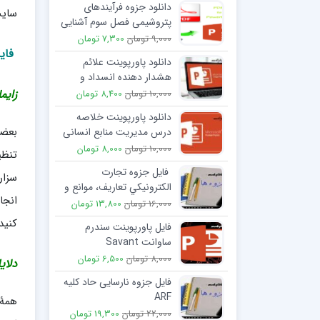
دانلود جزوه فرآیندهای
سایت
پتروشیمی فصل سوم آشنایی
با کاتالیزورها و راکتورهای
9,000 تومان
7,300 تومان
صنعتی
فایل
دانلود پاورپوینت علائم
هشدار دهنده انسداد و
تنگی عروق و نحوه درمان آن
زایم
10,000 تومان
8,400 تومان
دانلود پاورپوینت خلاصه
بعضی
درس مدیریت منابع انسانی
(هفت فصل کتاب)
10,000 تومان
8,000 تومان
تنظی
فایل جزوه تجارت
الكترونيكي تعاريف، موانع و
انجا
راهكارها
16,000 تومان
13,800 تومان
کنید
فایل پاورپوینت سندرم
ساوانت Savant
syndrome
8,000 تومان
6,500 تومان
دلای
فایل جزوه نارسایی حاد کلیه
ARF
همۀ 
22,000 تومان
19,300 تومان