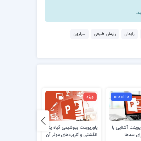
د.
زایمان
زایمان طبیعی
سزارین
mehrfile
ویژه
ویژه
رپوینت آشنایی با
پاورپوینت بیوشیمی گیاه پنج
فایل پاورپوینت تو
ای سدها
انگشتی و کاربردهای موثر آن
زنبور عسل اصلا