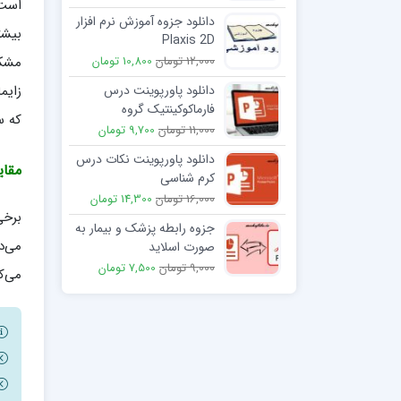
است 
دانلود جزوه آموزش نرم افزار
بیشت
Plaxis 2D
مشکل
12,000 تومان
10,800 تومان
زایم
دانلود پاورپوینت درس
فارماکوکینتیک گروه
که س
فارماکولوژی
11,000 تومان
9,700 تومان
دانلود پاورپوینت نکات درس
مقای
کرم شناسی
16,000 تومان
14,300 تومان
برخی
جزوه رابطه پزشک و بیمار به
می‌د
صورت اسلاید
9,000 تومان
7,500 تومان
می‌ک