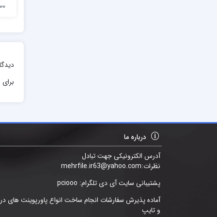
1,000
دیدگا
برای ا
درباره ما
آدرس الکترونیکی جهت تبادل
نظرات:mehrfile.ir63@yahoo.com
پشتیبانی سایت آی دی تلگرام: pciooo
آماده پذیرش سفارشات انجام ساخت انواع پاورپوینت های د
و تایپ