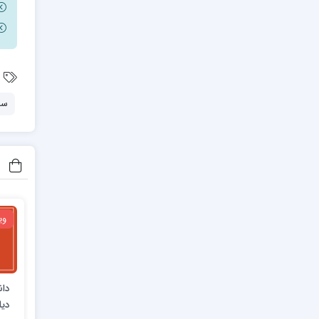
سز
وی
دان
دیا