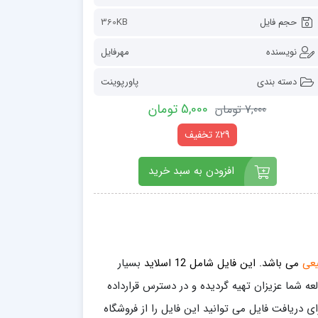
حجم فایل
360KB
نویسنده
مهرفایل
دسته بندی
پاورپوینت
5,000 تومان
7,000 تومان
٪29 تخفیف
افزودن به سبد خرید
یعی
می باشد. این فایل
شامل 12 اسلاید
بسیار
اشد و در قالب فرمت ppt برای راحتی و مطالعه شما عزیزان تهیه گردیده و در دسترس قرارداده
ی دریافت فایل می توانید این فایل را از فروشگاه