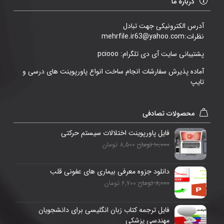
درباره ما
آدرس الکترونیکی جهت تبادل
نظرات:mehrfile.ir63@yahoo.com
پشتیبانی سایت آی دی تلگرام: pciooo
آماده پذیرش سفارشات انجام ساخت انواع پاورپوینت های درسی و
تایپ
محصولات تصادفی
فایل پاورپوینت اختلالات سیستم حرکتی
10,000 تومان
8,500 تومان
دانلود جزوه معرفی بیماری های عفونی قلب
8,000 تومان
6,700 تومان
فایل ترجمه کتاب زبان انگلیسی برای دانشجویان
مهندسی پزشکی