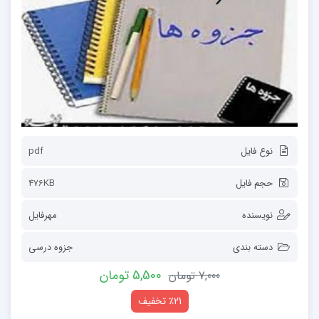
نوع فایل
pdf
حجم فایل
476KB
نویسنده
مهرفایل
دسته بندی
جزوه درسی
5,500 تومان
7,000 تومان
٪21 تخفیف