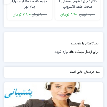
دانلود جزوه شیمی معدنی 2
جزوه هندسه مناظر و مرایا
مبحث طیف الکترونی
پیام نور
معايب: عدم شناسائي اجزائي از هموگلوبين با غلظت كم،عدم
ترکیبات کوئور دینایسون
8,900 تومان
7,800 تومان
10,000 تومان
9,000 تومان
جدا سازی همه انواع هموگلوبين بخصوص هموگلوبين در
كنار هم جدا مي شوند كه ممكن است مقادير كم هر يك در A
و F های ناپايدار. هم چنين هموگلوبين های برابر مقدار بالای
ديگری قابل جدا سازی نباشند.
دیدگاهتان را بنویسید
برای ارسال دیدگاه لطفاً
وارد شوید
.
سبد خریدتان خالی است.