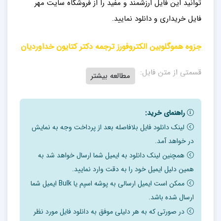
توانید این فایل ارزشمند و مفید را از فروشگاه سایت مهر
فایل خریداری و دانلود نمایید.
جزوه هموگلوبین
الکتروفورز
ترجمه دکتر کتايون خداورديان
قسمتی از متن فایل:
مطالعه بیشتر
الکتروفورز
راهنمای خرید:
معين. PH الكتروفورز عبارت است از حركت يك جسم باردار در
لینک دانلود فایل بلافاصله بعد از پرداخت وجه به نمایش
يك ميدان الكتريكي در قليائي دارای بار منفي PH ايزو
در خواهد آمد.
الكتريك خود دارای بارهای منفي ومثبت برابرند، بنابر اين در
همچنین لینک دانلود به ایمیل شما ارسال خواهد شد به
PH پروتئين ها در شده و بطرف قطب مثبت حركت مي كنند.
همین دلیل ایمیل خود را به دقت وارد نمایید.
ممکن است ایمیل ارسالی به پوشه اسپم یا Bulk ایمیل شما
در طي اين حركت جدا سازی صورت مي گيرد. هموگلوبين
ارسال شده باشد.
نرمال در افراد بالغ (HbA) در بافر قليايي دارای شارژ منفي
در صورتی که به هر دلیلی موفق به دانلود فایل مورد نظر
است و به طرف آند حركت مي كند . بدليل ساختمان غير