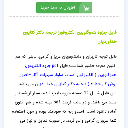
افزودن به سبد خرید
فایل جزوه هموگلوبین الکتروفورز ترجمه دکتر کتايون
خداورديان
قابل توجه کاربران و دانشجویان عزیز و گرامی: فایلی که هم
اکنون معرف حضور شماست فایل
pdf جزوه الکتروفورز
هموگلوبین ( الکتروفورز استات سلولز سیترات آگار –اصول
روش کار خطاها) ترجمه دکتر کتايون خداورديان
می باشد.
این فایل شامل 12 صفحه جزوه تایپ شده بسیار ارزشمند و
مفید می باشد. و در غالب فرمت pdf تهیه شده و هم اکنون
آماده دانلود است. امیدواریم که سودمند بوده و مورد استفاده
شما سروران گرامی واقع گردد. در صورت تمایل و نیاز می