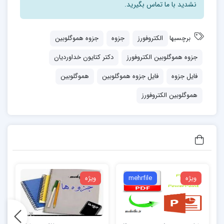
نشدید با ما تماس بگیرید.
طبيعي آنها كه معمولا” A جداسازی بيشتر انواع هموگلوبين
های غيرطبيعي از هموگلوبين يك آمينواسيد جايگزين آمينو
برچسبها
الکتروفورز
جزوه
جزوه هموگلوبین
اسيد ديگرشده است ، بر اساس تغيير در شارژ الكتريكي شان
جزوه هموگلوبین الکتروفورز
دکتر کتايون خداورديان
صورت مي گيرد.
فایل جزوه
فایل جزوه هموگلوبین
هموگلوبین
جدا سازی الكتروفورتيك روشي ساده برای شناسائي مقدماتي
هموگلوبین الکتروفورز
بسياری از هموگلوبين ها مي باشد. الکتروفورز استات سلولز
جهت بررسي هموگلوبینوپاتی ها وجود دارد كه حامل های
سلولزی از متداول ترين آنها مي باشد.
انواع مختلف حامل (Supporting media) وجود دارد كه
حامل های سلولزی از متداول ترين آنها مي باشد. مزايا:
ویژه
mehrfile
ویژه
سهولت استفاده ،جدا سازی سريع هموگلوبين های C و S، F
،A (با جذب كم)،حمل آسان و نگهداری
طولاني مدت با قرار دادن در كيسه پلاستيكي