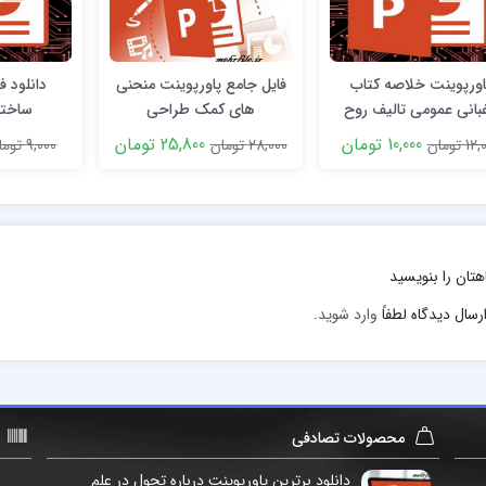
اورپوینت خلاصه کتاب
فایل جامع پاورپوینت منحنی
دانلود ف
غبانی عمومی تالیف روح
های کمک طراحی
ساختم
انگیز نادری
10,000 تومان
25,800 تومان
1 تومان
28,000 تومان
9,000 تومان
هتان را بنویسید
رسال دیدگاه لطفاً
وارد شوید
.
محصولات تصادفی
دانلود برترین پاورپوینت درباره تحول در علم