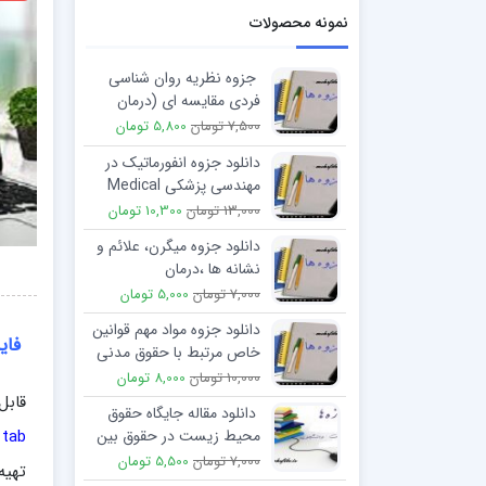
نمونه محصولات
جزوه نظریه روان شناسی
فردی مقایسه ای (درمان
آدلری)
7,500 تومان
5,800 تومان
دانلود جزوه انفورماتیک در
مهندسی پزشکی Medical
Informatics
13,000 تومان
10,300 تومان
دانلود جزوه میگرن، علائم و
نشانه ها ،درمان
7,000 تومان
5,000 تومان
دانلود جزوه مواد مهم قوانین
فایل 
خاص مرتبط با حقوق مدنی
10,000 تومان
8,000 تومان
قابل
دانلود مقاله جايگاه حقوق
Mini tab
محيط زيست در حقوق بين
الملل جنگ
7,000 تومان
5,500 تومان
تهیه