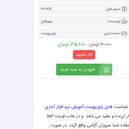
حجم فایل
472KB
نویسنده
مهرفایل
دسته بندی
پاورپوینت
35,800 تومان
40,000 تومان
٪11 تخفیف
افزودن به سبد خرید
ر شماست
فایل پاورپوینت آموزش نرم افزار آماری
قابل ویرایش و بسیار ارزنده و مفید می باشد. و در غالب فرمت ppt
تفاده شما سروران گرامی واقع گردد. در صورت