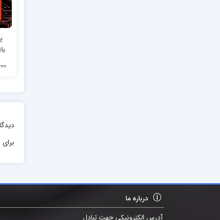
پ
با
2,000
دیدگا
برای ا
درباره ما
آدرس الکترونیکی جهت تبادل