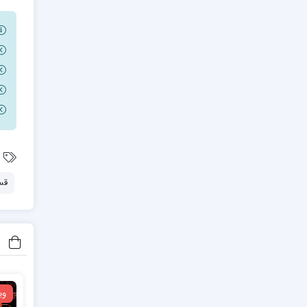
قس
وی