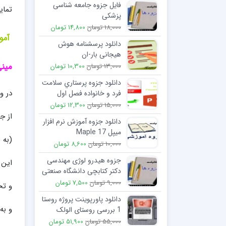
فایل جزوه جامعه شناسی
تمای
پزشکی
18,000 تومان
14,800 تومان
آموزش ن
دانلود پرسشنامه هوش
هیجانی بار-ان
مین
13,000 تومان
10,300 تومان
دانلود جزوه پرستاري سلامت
در واقع نرم‌افزار Minitab 
فرد و خانواده فصل اول
مفهوم خانواده
15,000 تومان
12,300 تومان
از ج
دانلود جزوه آموزش نرم افزار
میپل 17 Maple
(به 
10,000 تومان
8,600 تومان
جزوه هیدرو لوژی مهندسی
این 
دکتر کتابچی دانشگاه صنعتی
شریف
9,000 تومان
7,500 تومان
و تح
دانلود پاورپوینت پروژه روستا
و به
1 بررسی روستای الولک
استان قزوین
55,000 تومان
51,900 تومان