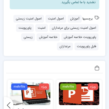
نشدید با ما تماس بگیرید.
تقابل این دو رویداد باعث به وجود آمدن علمی به نام امنیت
زیستی شد. فلسفه این علم دستیابی به دستورالعملی برای
برچسبها
آموزش
اصول امنیت
اصول امنیت زیستی
پیشگیری یا محدود کردن ارتباط پرنده با آثار مضر ارگانیسم
اصول امنیت زیستی برای مرغداران
امنیت
پاورپوینت
های عامل بیماری است که شامل مواردی مثل بهداشت
پاورپوینت خلاصه آموزش
خلاصه آموزش
زیستی
عمومی فارم ، برنامه واکسیناسیون ، رژیم های درمانی ، پایش
بیماری ، استفاده موثر از ضدعفونی کننده ها و … می باشد.
فایل پاورپوینت
مرغداران
اجرای صحیح اصول امنیت زیستی یک هنر است
اجرای اصول امنیت زیستی ، نیازمند شناخت و ارزیابی دقیق
بیماری های تهدید کننده و عوامل مختل کننده رشد می باشد
تا بتوان به موقع و با کمترین هزینه از وقوع آنها پیشگیری
ویژه
mehrfile
ویژه
mehrfile
کرد.
مفهوم امنیت زیستی: