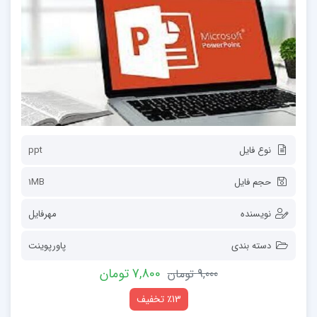
نوع فایل
ppt
حجم فایل
1MB
نویسنده
مهرفایل
دسته بندی
پاورپوینت
7,800 تومان
9,000 تومان
٪13 تخفیف