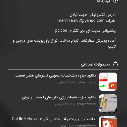
درباره ما
آدرس الکترونیکی جهت تبادل
نظرات:mehrfile.ir63@yahoo.com
پشتیبانی سایت آی دی تلگرام: pciooo
آماده پذیرش سفارشات انجام ساخت انواع پاورپوینت های درسی و
تایپ
محصولات تصادفی
دانلود جزوه مشخصات عمومي تابلوهاي فشار ضعيف
10,000 تومان
7,800 تومان
دانلود جزوه فارماکولوژی داروهای اعصاب و روان
40,000 تومان
30,800 تومان
دانلود پاورپوینت رفتار شناسي گاو Cattle Behaviour
12,000 تومان
10,000 تومان