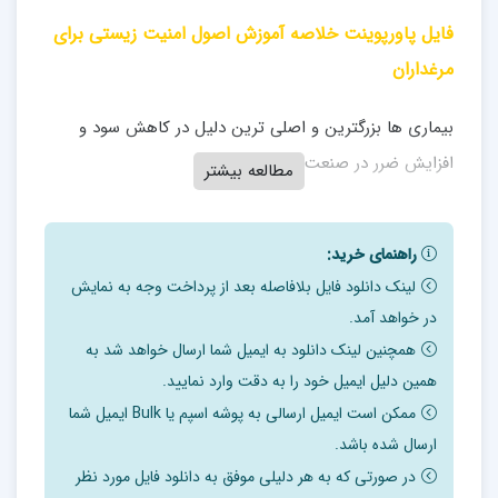
فایل پاورپوینت خلاصه آموزش اصول امنیت زیستی برای
مرغداران
بیماری ها بزرگترین و اصلی ترین دلیل در کاهش سود و
افزایش ضرر در صنعت مرغداری است.
مطالعه بیشتر
افزایش تمرکز مراکز پرورش دام ، طیور و صنایع وابسته
مزایای اقتصادی زیادی از قبیل کاهش هزینه حمل و نقل
راهنمای خرید:
طیور زنده ، مواد و تجهیزات دارد. همچنین هر واحد به منظور
لینک دانلود فایل بلافاصله بعد از پرداخت وجه به نمایش
در خواهد آمد.
استفاده حداکثری از امکانات خود به دنبال افزایش تراکم
همچنین لینک دانلود به ایمیل شما ارسال خواهد شد به
پرورش در واحد سطح می باشد.
همین دلیل ایمیل خود را به دقت وارد نمایید.
از سویی دیگر این تمرکز و افزایش تراکم باعث افزایش خطر
ممکن است ایمیل ارسالی به پوشه اسپم یا Bulk ایمیل شما
بروز بیماری ها می گردد که گاهی باعث ضررهای بسیار
ارسال شده باشد.
در صورتی که به هر دلیلی موفق به دانلود فایل مورد نظر
سنگین می شود.