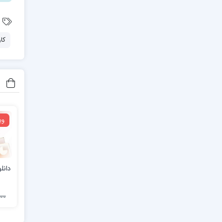
کا
وی
دانل
1,000