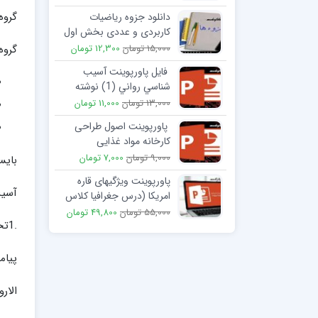
گروه
دانلود جزوه ریاضیات
کاربردی و عددی بخش اول
معادلات دیفرانسیل معمولی
گروه
15,000 تومان
12,300 تومان
و پاره ای و مدل سازی
فایل پاورپوینت آسيب
شناسي رواني (1) نوشته‌
ديويسون، نيل و كرينگ
13,000 تومان
11,000 تومان
پاورپوینت اصول طراحی
کارخانه مواد غذایی
9,000 تومان
7,000 تومان
بایس
پاورپوینت ویژگیهای قاره
آسیب
امریکا (درس جغرافیا کلاس
هشتم)
55,000 تومان
49,800 تومان
.1تحمیل پیوند زناشویی
پیام
الار