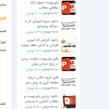
پاورپوینت اصول ارائه
سایت
شفاهي مطالب
8,000 تومان
6,000 تومان
فایل
دانلود جزوه آموزش کار با
دستگاه ونتیلاتور
قسمت
9,000 تومان
7,300 تومان
دانلود گزارش کار آموزی
اهدا
طراحی و اجرای سقف یوبوت
شناخ
9,000 تومان
7,600 تومان
فایل پاورپوینت فرایند درمان
در زوج درمانی بوئن
10,000 تومان
8,000 تومان
فایل جزوه نکاتی درباره
معامله گری به روش سم
سیدن
7,000 تومان
5,000 تومان
دانلود برترین پاورپوینت و
مطالب آشنایی با سيستم
تقسی
های بايومتريک
14,000 تومان
12,400 تومان