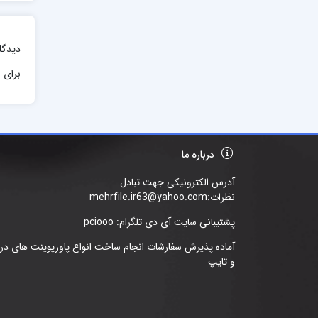
دیدگا
برای ا
درباره ما
آدرس الکترونیکی جهت تبادل
نظرات:mehrfile.ir63@yahoo.com
پشتیبانی سایت آی دی تلگرام: pciooo
آماده پذیرش سفارشات انجام ساخت انواع پاورپوینت های د
و تایپ