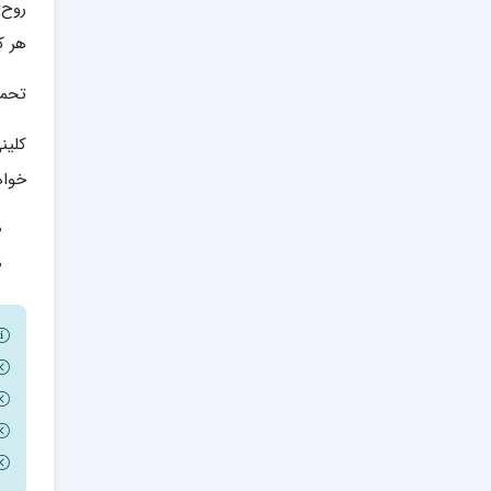
روح 
هر كد
تحمی
كلین
خواه