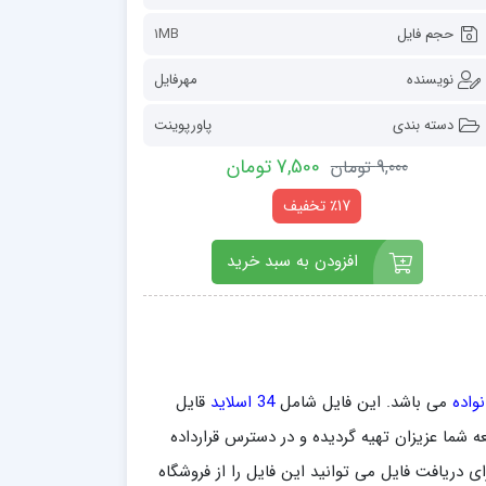
حجم فایل
1MB
نویسنده
مهرفایل
دسته بندی
پاورپوینت
7,500 تومان
9,000 تومان
٪17 تخفیف
افزودن به سبد خرید
نواده
می باشد. این فایل شامل
34 اسلاید
قایل
 و در قالب فرمت ppt برای راحتی و مطالعه شما عزیزان تهیه گردیده و در دسترس قرارداده
ی دریافت فایل می توانید این فایل را از فروشگاه