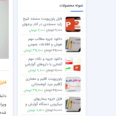
نمونه محصولات
فایل پاورپوینت مسجد شیخ
زاید مسجدی در کنار برجهای
امارات
9,000 تومان
7,000 تومان
دانلود جزوه مطالب مهم
هوش و اطلاعات عمومی
ویژه آزمون سر دفتري
45,000 تومان
35,800 تومان
دانلود جزوه و نکات مهم
آشنایی با داروهای گوارشی
11,000 تومان
9,800 تومان
پاورپوینت اقلیم و معماری
فایل
(اقلیم سرد کوهستانی
معتدل و مرطوب)
45,000 تومان
35,800 تومان
دانش
فایل جزوه بیماریهای
میکروبی دستگاه گوارش و
مسمومیت ها
10,000 تومان
8,500 تومان
شده 