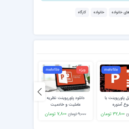
ای خانواده
خانواده
کارگاه
mehrfile
ویژه
mehrfile
ویژه
e
یل پاورپوینت با
دانلود پاورپوینت نظریه
پاورپوینت بیوشیمی
ع آمنوره
عاملیت و خادمیت
و مواد موثر د
32,800 تومان
7,800 تومان
23,800 تو
9,000 تومان
26,000 تومان