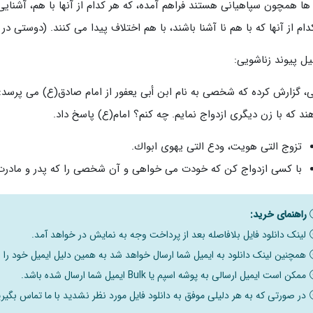
ها همچون سپاهیانی هستند فراهم آمده، كه هر كدام از آنها با هم، آشنایی 
ام از آنها كه با هم نا آشنا باشند، با هم اختلاف پیدا می كنند. (دوستی در قرآن و
ل پیوند زناشویی:
ی، گزارش كرده كه شخصی به نام ابن أبی یعفور از امام صادق(ع) می پرسد: م
ند كه با زن دیگری ازدواج نمایم. چه كنم؟ امام(ع) پاسخ داد.
تزوج التی هویت، ودع التی یهوی ابواك.
با كسی ازدواج كن كه خودت می خواهی و آن شخصی را كه پدر و مادرت
راهنمای خرید:
لینک دانلود فایل بلافاصله بعد از پرداخت وجه به نمایش در خواهد آمد.
همچنین لینک دانلود به ایمیل شما ارسال خواهد شد به همین دلیل ایمیل خود را ب
ممکن است ایمیل ارسالی به پوشه اسپم یا Bulk ایمیل شما ارسال شده باشد.
در صورتی که به هر دلیلی موفق به دانلود فایل مورد نظر نشدید با ما تماس بگیری