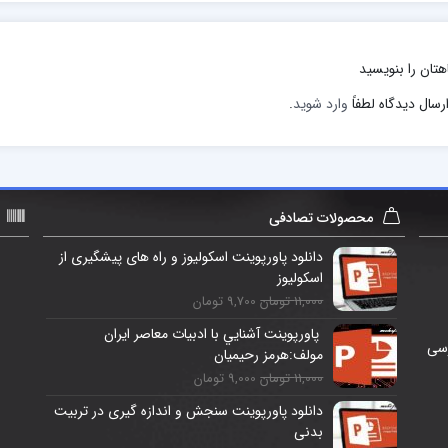
هتان را بنویسید
رسال دیدگاه لطفاً
وارد شوید
.
محصولات تصادفی
دانلود پاورپوینت اسکولیوز و راه های پیشگیری از
اسکولیوز
11,000 تومان
9,700 تومان
پاورپوینت آشنايي با ادبيات معاصر ايران
رسی
مولف:هرمز رحيميان
11,000 تومان
9,000 تومان
دانلود پاورپوینت سنجش و اندازه گیری در تربیت
بدنی