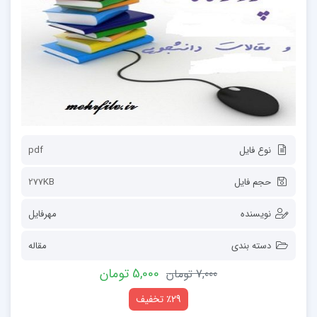
نوع فایل
pdf
حجم فایل
277KB
نویسنده
مهرفایل
دسته بندی
مقاله
5,000 تومان
7,000 تومان
٪29 تخفیف