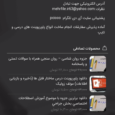
آدرس الکترونیکی جهت تبادل
نظرات:mehrfile.ir63@yahoo.com
پشتیبانی سایت آی دی تلگرام: pciooo
آماده پذیرش سفارشات انجام ساخت انواع پاورپوینت های درسی و
تایپ
محصولات تصادفی
جزوه روان شناسی – روان سنجی همراه با سوالات تستی
و پاسخنامه
28,000 تومان
22,800 تومان
دانلود پاورپوینت درس ساختار فایل ها (ذخیره و بازیابی
اطلاعات) مولف زولیک
13,000 تومان
11,500 تومان
دانلود برترین جزوه با موضوع آموزش اصطلاحات
اختصاصي بخش جراحي
13,000 تومان
10,300 تومان