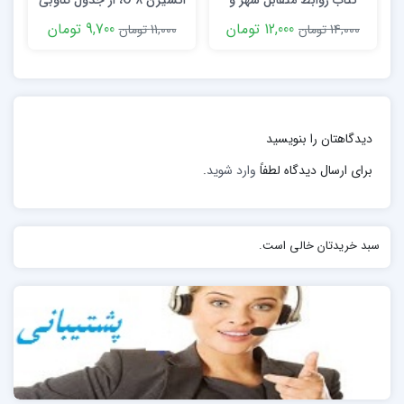
کتاب روابط متقابل شهر و
اکسیژن O ۸، از جدول تناوبی
روستا با تاکید بر ایران
جامعه آماره نامیده می شود. برای مثال میانگین جامعه یا µ
12,000 تومان
9,700 تومان
14,000 تومان
11,000 تومان
یک پارامتر مهم جامعه است. چون میانگین جامعه همیشه در
دسترس نیست به همین خاطر از میانگین نمونه یا که آماره
برآورد کننده پارامتر µ است در بسیاری موارد استفاده می
شود.
دیدگاهتان را بنویسید
برای ارسال دیدگاه لطفاً
وارد شوید
.
سبد خریدتان خالی است.