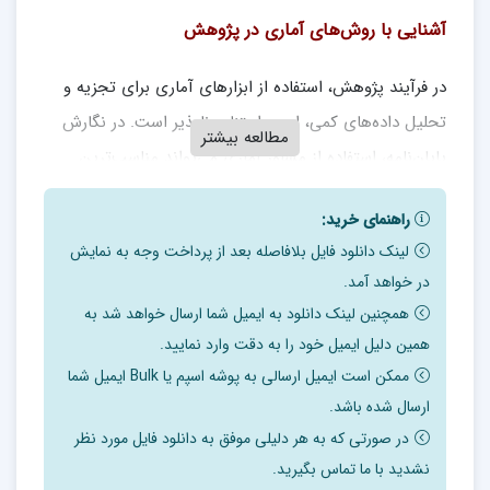
آشنایی با روش‌های آماری در پژوهش
در فرآیند پژوهش، استفاده از ابزارهای آماری برای تجزیه و
تحلیل داده‌های کمی، امری اجتناب ناپذیر است. در نگارش
مطالعه بیشتر
پایان‌نامه، استفاده از مشاور آماری می‌تواند مناسب‌ترین
روش پژوهش شما را تعیین کند. دانش اولیه در مورد
راهنمای خرید:
آزمون‌های آماری همواره یکی از سرفصل‌های درسی در دوره
لینک دانلود فایل بلافاصله بعد از پرداخت وجه به نمایش
تحصیلات تکمیلی است. مرور هر یک از این آزمون‌های
در خواهد آمد.
آماری به همراه رویکرد تحقیق شما می‌تواند مسیر درستی کار
همچنین لینک دانلود به ایمیل شما ارسال خواهد شد به
شما را تایید کند. به طور کلی آمار در دو شاخه آمار توصیفی و
همین دلیل ایمیل خود را به دقت وارد نمایید.
احتمالات و آمار استنباطی بحث و بررسی می‌شود.
ممکن است ایمیل ارسالی به پوشه اسپم یا Bulk ایمیل شما
ارسال شده باشد.
۱- آمار استنباطی و آمار توصیفی
در صورتی که به هر دلیلی موفق به دانلود فایل مورد نظر
نشدید با ما تماس بگیرید.
در یک پژوهش جهت بررسی و توصیف ویژگی های عمومی