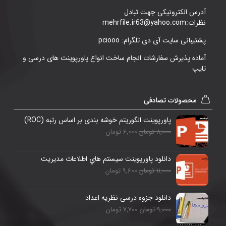
آدرس الکترونیکی جهت تبادل
نظرات:mehrfile.ir63@yahoo.com
پشتیبانی سایت آی دی تلگرام: pciooo
آماده پذیرش سفارشات انجام ساخت انواع پاورپوینت های درسی و
تایپ
محصولات تصادفی
پاورپوینت الگوریتم خوشه بندی بر اساس رتبه (ROC)
8,000 تومان
6,000 تومان
دانلود پاورپوینت سيستم هاي اطلاعات مديريت
11,000 تومان
9,600 تومان
دانلود جزوه درسی نظریه اعداد
9,000 تومان
7,700 تومان