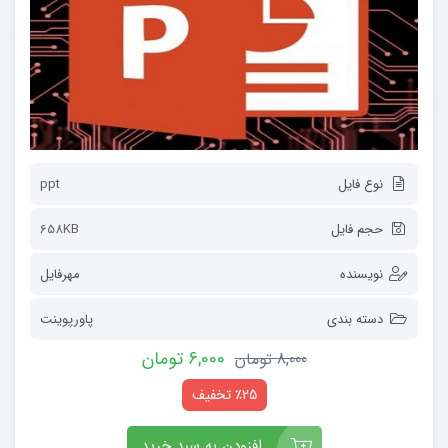
نوع فایل
ppt
حجم فایل
658KB
نویسنده
مهرفایل
دسته بندی
پاورپوینت
6,000 تومان
8,000 تومان
٪25 تخفیف
افزودن به سبد خرید