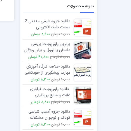
نمونه محصولات
دانلود جزوه شیمی معدنی 2
مبحث طیف الکترونی
ترکیبات کوئور دینایسون
10,000 تومان
8,900 تومان
برترین پاورپوینت بررسی
داستان يا نوول و بیان ويژگي
هاي كلي و بارز داستان
50,000 تومان
40,800 تومان
دانلود خلاصه کارگاه آموزش
مهارت پیشگیری از خودکشی
10,000 تومان
8,300 تومان
دانلود پاورپوینت فرآوری
غلات و منابع پروتئینی
10,000 تومان
8,800 تومان
دانلود جزوه آسیب شناسی
کودک و نوجوان مشکلات
سلوک
10,000 تومان
8,300 تومان