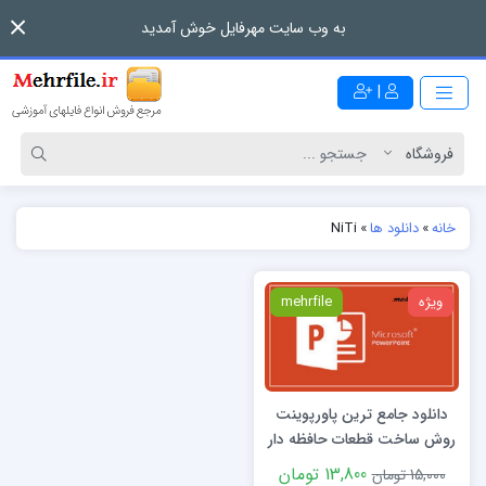
به وب سایت مهرفایل خوش آمدید
|
خانه
»
دانلود ها
»
NiTi
ویژه
mehrfile
دانلود جامع ترین پاورپوینت
روش ساخت قطعات حافظه دار
NiTi به روش متالورژی پودر
13,800 تومان
15,000 تومان