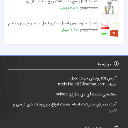
دانلود pdf پاسخ به سوالات رایج سخت افزاری
8,000 تومان
6,800 تومان
دانلود جزوه درس اصول میکرو فصل سوم و چهارم و پنجم
9,000 تومان
7,800 تومان
درباره ما
آدرس الکترونیکی جهت تبادل
نظرات:mehrfile.ir63@yahoo.com
پشتیبانی سایت آی دی تلگرام: pciooo
آماده پذیرش سفارشات انجام ساخت انواع پاورپوینت های درسی و
تایپ