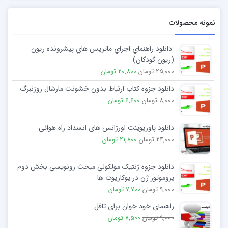
انگلیسی است.
نمونه محصولات
وجوه عمده تمایز
جغرافیایی زیستی
یا
جغرافیای کلاسیک
در
واقع از تفاوت بین هستی زنده و پدیده‌های غیر زنده نشات
دانلود راهنماي اجراي ماتريس هاي پيشرونده ريون
می‌گیرد.
(ريون كودكان)
25,000 تومان
20,800 تومان
موجودات زنده با وجود تنوع بسیار و با داشتن مجموعه‌ای از
دانلود جزوه کتاب ارتباط بدون خشونت مارشال روزنبرگ
ویژگیها از اشیای غیر زنده ، متمایز هستند.
8,000 تومان
6,600 تومان
دانلود پاورپوینت اورژانس های انسداد راه هوائی
24,000 تومان
21,800 تومان
دانلود جزوه ژنتیک مولکولی مبحث رونویسی بخش دوم
پروموتور ژن در یوکاریوت ها
9,000 تومان
7,700 تومان
راهنمای خود خوان برای تافل
9,000 تومان
7,500 تومان