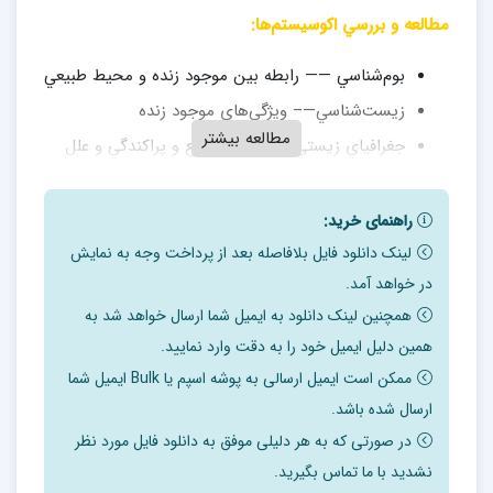
مطالعه و بررسي اكوسيستم‌‌ها:
بوم‌شناسي —— رابطه بين موجود زنده و محيط طبيعي
زيست‌شناسي—– ويژگي‌هاي موجود زنده
مطالعه بیشتر
جغرافياي زيستي —– نحوه توزيع و پراكندگي و علل
آنها
راهنمای خرید:
بيوتوم‌هاي اصلي قاره‌اي:
لینک دانلود فایل بلافاصله بعد از پرداخت وجه به نمایش
هولاركنيك
در خواهد آمد.
همچنین لینک دانلود به ایمیل شما ارسال خواهد شد به
نئوتروپیکال
همین دلیل ایمیل خود را به دقت وارد نمایید.
آفريقا- ماداگاسكار
ممکن است ایمیل ارسالی به پوشه اسپم یا Bulk ایمیل شما
آسيا- اقيانو س آرام
ارسال شده باشد.
جنوبگان- استراليا
در صورتی که به هر دلیلی موفق به دانلود فایل مورد نظر
نشدید با ما تماس بگیرید.
مناطق عمده زيستي بر اساس وسعت و شكل: