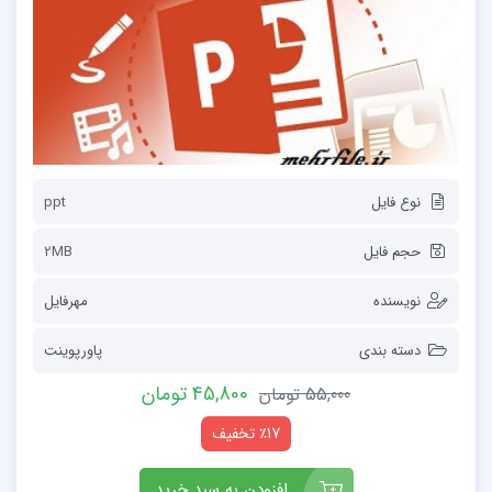
نوع فایل
ppt
حجم فایل
2MB
نویسنده
مهرفایل
دسته بندی
پاورپوینت
45,800 تومان
55,000 تومان
٪17 تخفیف
افزودن به سبد خرید