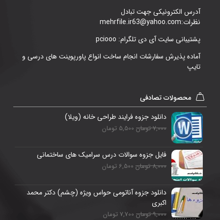
آدرس الکترونیکی جهت تبادل
نظرات:mehrfile.ir63@yahoo.com
پشتیبانی سایت آی دی تلگرام: pciooo
آماده پذیرش سفارشات انجام ساخت انواع پاورپوینت های درسی و
تایپ
محصولات تصادفی
دانلود جزوه فرایند طراحی خانه (ویلا)
7,000 تومان
5,500 تومان
فایل جزوه سوالات درس سرامیک های ساختمانی
8,000 تومان
6,500 تومان
دانلود جزوه آناتومی حواس ویژه (چشم) دکتر محمد
اکبری
9,000 تومان
7,700 تومان