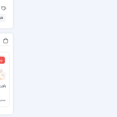
فا
وی
پاور
45,000 