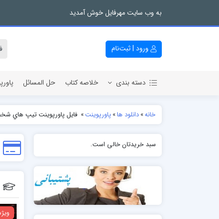
به وب سایت مهرفایل خوش آمدید
ورود | ثبت‌نام
دسته بندی
خلاصه کتاب
حل المسائل
پاورپ
خانه
»
دانلود ها
»
پاورپوینت
»
فایل پاورپوینت تيپ هاي شخصي
سبد خریدتان خالی است.
ویژه