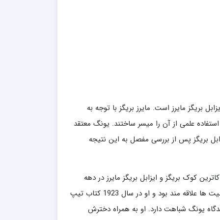
ل بریگز مایرز است. مایرز بریگز با توجه به
ستفاده علمی از آن را میسر ساختند. یونگ معتقد
 بریزگز و ایزابل بریگز پس از بررسی مفصل به این نتیجه
رین کوک بریگز و ایزابل بریگز مایرز در دهه
1920 آن را ساختند (MBTI). کاترین بریگز به شباهتها و تفاوت های بین شخصیت ها علاقه مند بود و او در سال 1923 کتاب تیپ
یدگاه یونگ شباهت دارد. او به همراه دخترش