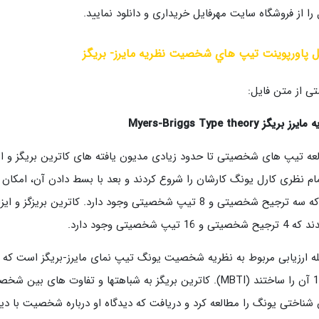
 را از فروشگاه سایت مهرفایل خریداری و دانلود نمایید.
 پاورپوینت تيپ هاي شخصيت نظريه مايرز- بريگز
ی از متن فایل:
یه
مایرز
بریگز
Myers-Briggs Type theory
عه تیپ های شخصیتی تا حدود زیادی مدیون یافته های کاترین بریگز و ایزاب
ام نظری کارل یونگ کارشان را شروع کردند و بعد با بسط دادن آن، امکان ا
بود که سه ترجیح شخصیتی و 8 تیپ شخصیتی وجود دارد. کاترین
شخصیتی و 16 تیپ شخصیتی وجود دارد.
ه ارزیابی مربوط به نظریه شخصیت یونگ تیپ نمای مایرز-بریگز است که کات
 شناختی یونگ را مطالعه کرد و دریافت که دیدگاه او درباره شخصیت با د