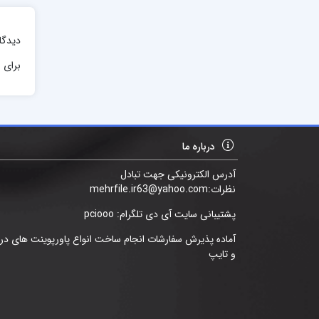
دیدگا
برای ا
درباره ما
آدرس الکترونیکی جهت تبادل
نظرات:mehrfile.ir63@yahoo.com
پشتیبانی سایت آی دی تلگرام: pciooo
آماده پذیرش سفارشات انجام ساخت انواع پاورپوینت های د
و تایپ