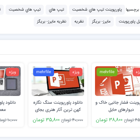
برچسبها
پاورپوینت تيپ هاي شخصيت
تيپ هاي
تيپ هاي شخصيت
ت
یل پاورپوینت
مايرز- بريگز
نظريه
نظريه مايرز- بريگز
ژه
mehrfile
ویژه
mehrfile
ویژه
پوینت فشار جانبی خاک و
دانلود پاورپوینت سنگ نگاره
دانلود پا
دیوارهای حایل
کهن ترین آثار هنری بجای
معما
مانده از بشر
38,800 تومان
35,800 تومان
تومان
40,000 تومان
10,000 تومان