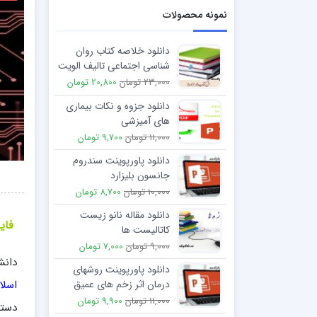
نمونه محصولات
دانلود خلاصه کتاب روان
شناسی اجتماعی تالیف الویت
ارونسون
23,000 تومان
20,800 تومان
دانلود جزوه و نکات بیماری
های آمیزشی
11,000 تومان
9,700 تومان
دانلود پاورپوینت سندروم
جانسون بلیزارد
10,000 تومان
8,700 تومان
دانلود مقاله نانو زیست
فایل
کاتالیست ها
9,000 تومان
7,000 تومان
دانش
دانلود پاورپوینت روشهای
اسلا
درمان اثر زخم های عمیق
روی پوست
11,000 تومان
9,900 تومان
دستر