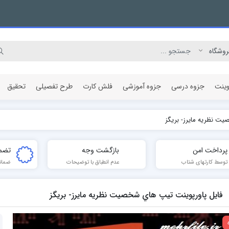
وینت
جزوه درسی
جزوه آموزشی
فلش کارت
طرح تفصیلی
تحقیق
ت نظريه مايرز- بريگز
مقاله پژوهشی
پرداخت امن
بازگشت وجه
تضم
توسط کارتهای شتاب
عدم انطباق با توضیحات
ضمان
فایل پاورپوینت تيپ هاي شخصيت نظريه مايرز- بريگز