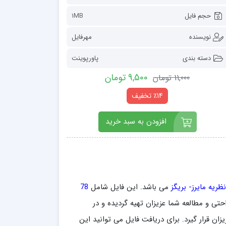
حجم فایل
1MB
نویسنده
مهرفایل
دسته بندی
پاورپوینت
9,500 تومان
11,000 تومان
٪14 تخفیف
افزودن به سبد خرید
يه مايرز- بريگز
می باشد. این فایل شامل
78
ار مفید و ارزنده می باشد و در قالب فرمت ppt برای راحتی و مطالعه شما عزیزان تهیه گردیده و در
ن قرار گیرد. برای دریافت فایل می توانید این