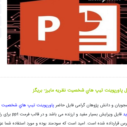
 پاورپوینت تيپ هاي شخصيت نظريه مايرز- بريگز
جویان و دانش پژوهان گرامی فایل حاضر
پاورپوینت تيپ هاي شخصيت نظر
ید
قایل ویرایش بسی
س قرارداده شده است. امید است که سودمند بوده و مورد استفاده شما عزیزا