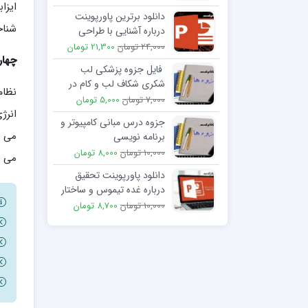
دانلود برترین پاورپوینت
شناختی
درباره آشنایی با طراحی
صفحات وب
24,000 تومان
21,300 تومان
چهار
فایل جزوه پزشکی لب
شکری شکاف لب و کام در
نظام
کودکان
7,000 تومان
5,000 تومان
انرژ
جزوه درس مبانی کامپیوتر و
می د
برنامه نویسی
10,000 تومان
8,000 تومان
می ن
دانلود پاورپوینت تحقیق
درباره غده تیموس و ساختار
آن
10,000 تومان
8,700 تومان