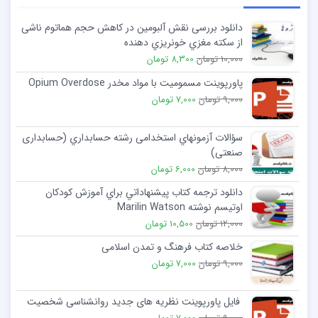
دانلود بررسی نقش آلبومین در کاهش حجم هماتوم ناشی
از سکته مغزي خونریزي دهنده
10,000 تومان
8,300 تومان
پاورپوینت مسمومیت با مواد مخدر Opium Overdose
9,000 تومان
7,000 تومان
سؤالات آزمونهاي استخدامی رشته حسابداري (حسابداری
صنعتی)
8,000 تومان
6,000 تومان
دانلود ترجمه کتاب پيشنهاداتي براي آموزش كودكان
اوتيسم نوشته Marilin Watson
12,000 تومان
10,500 تومان
خلاصه کتاب فرهنگ و تمدن اسلامی
9,000 تومان
7,000 تومان
فایل پاورپوینت نظریه های جدید روانشناسی شخصیت