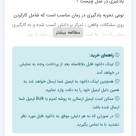
یادگیری در عمل چیست ؟
نوعی تجربه یادگیری در زمان مناسب است که شامل کارکردن
روی مشکلات واقعی ، تمرکز بر دانش کسب شده و به کارگیری
مطالعه بیشتر
عملی راه حل ها است که افراد را قادر می سازد تا بهتر
بیاموزند و وضعیت های دشوار را کارآمدتر اداره کنند.
راهنمای خرید:
ریگ ریوانز در سال 1907 در پورتسموث انگلستان متولد شد.
لینک دانلود فایل بلافاصله بعد از پرداخت وجه به نمایش
در بنگاه زغال سنگ بود که ریوانز انجام بسیاری از اقدامات
در خواهد آمد.
همچنین لینک دانلود به ایمیل شما ارسال خواهد شد به
اولیه یادگیری در عمل را شروع کرد.
همین دلیل ایمیل خود را به دقت وارد نمایید.
در طول سالهای 1970 تا 1980 به دوره دنیا سفر کرد و چندین
ممکن است ایمیل ارسالی به پوشه اسپم یا Bulk ایمیل شما
کتاب نوشت که معروف ترین آنها عبارتند از :
ارسال شده باشد.
در صورتی که به هر دلیلی موفق به دانلود فایل مورد نظر
توسعه مدیران مؤثر 1971
نشدید با ما تماس بگیرید.
ریشه و رشد یادگیری در عمل 1982