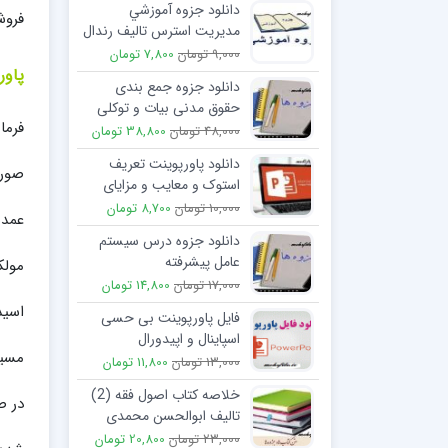
دانلود جزوه آموزشي
فروش
مديريت استرس تالیف رندال
راس و اليزابت آلتماير
9,000 تومان
7,800 تومان
پاور
دانلود جزوه جمع بندی
حقوق مدنی بیات و توکلی
فرما
48,000 تومان
38,800 تومان
دانلود پاورپوینت تعریف
صورت
استوک و معایب و مزایای
خرید کالای استوک
10,000 تومان
8,700 تومان
عمده 
دانلود جزوه درس سيستم
عامل پيشرفته
مولک
17,000 تومان
14,800 تومان
اسید
فایل پاورپوینت بی حسی
اسپاینال و اپیدورال
مسیر
13,000 تومان
11,800 تومان
خلاصه کتاب اصول فقه (2)
در صو
تالیف ابوالحسن محمدی
23,000 تومان
20,800 تومان