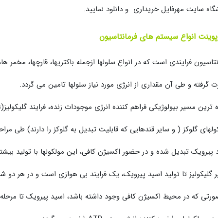
گاه سایت مهرفایل خریداری و دانلود نمایید.
پوینت انواع سیستم های فرمانتاسیون
نتاسیون فرایندی است که در انواع سلولها ازجمله باکتریها، قارچها، مخمر ه
 گرفته و طی آن مقداری از انرژی مورد نیاز سلولها تامین می گردد.
ترین مسیر بیولوژیکی فراهم کننده انرژی موجودات زنده، فرایند گلیکولیز(Glycolises) است که طی آن
ولهای گلوکز ( و سایر قندهایی که قابلیت تبدیل به گلوکز را دارند) طی مرا
 پیرویک تبدیل شده و در حضور اکسیژن کافی، این مولکولها با تولید بیشتر ان
 گلیکولیز تا تولید اسید پیرویک، یک فرایند بی هوازی است و در هر دو ش
رتی که در محیط اکسیژن کافی وجود داشته باشد، اسید پیرویک تا مرحله تولید NADH پیش می رود و انر