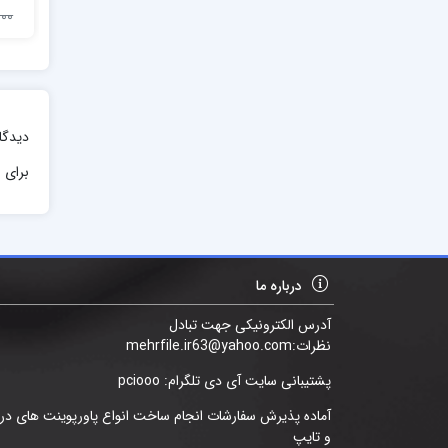
3,000
دیدگا
برای ا
درباره ما
آدرس الکترونیکی جهت تبادل
نظرات:mehrfile.ir63@yahoo.com
پشتیبانی سایت آی دی تلگرام: pciooo
آماده پذیرش سفارشات انجام ساخت انواع پاورپوینت های د
و تایپ