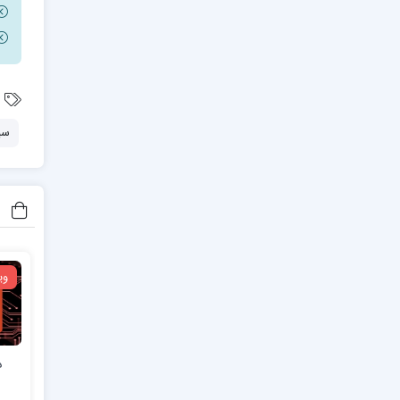
سی
وی
د