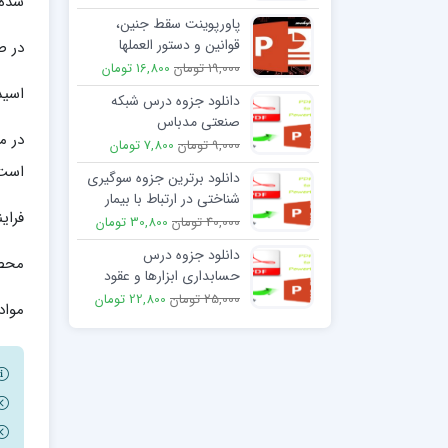
شده در
پاورپوینت سقط جنین،
قوانین و دستور العملها
در ص
19,000 تومان
16,800 تومان
اسید
دانلود جزوه درس شبکه
صنعتی مدباس
9,000 تومان
7,800 تومان
است
دانلود برترین جزوه سوگیری
شناختی در ارتباط با بیمار
فرای
(خطاها و سوگیری های
40,000 تومان
30,800 تومان
شناختی)
دانلود جزوه درس
محصو
حسابداری ابزارها و عقود
مالی اسلامی دکتر ساسامان
25,000 تومان
22,800 تومان
مواد
مهرانی