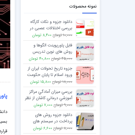
نمونه محصولات
دانلود جزوه و نکات کارگاه
بررسی اختلالات عصبی در
بارداری
10,000 تومان
8,400 تومان
فایل پاورپوینت الگوها و
روش های نوین تدریس
45,000 تومان
40,800 تومان
جزوه تاريخ تحولات ايران از
ورود اسلام تا پایان حکومت
علويان طبرستان
18,000 تومان
15,800 تومان
بررسي ميزان آمادگي مراكز
پاور
آموزشي درماني كاشان از نظر
مديريت بحران ppt
9,000 تومان
7,000 تومان
دانش
دانلود جزوه روش های
پرداخت در سیستم های
درمانی و زنجیره تامین دارو
8,000 تومان
6,600 تومان
قرار